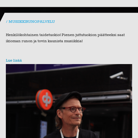
MUSIIKKIRUNOPALVELU
Henkilökohtainen taidetuokio! Pienen juttutuokion päätteeksi saat
ikioman runon ja tovin kaunista musiikkia!
Lue lisää