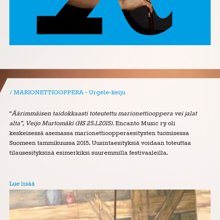
MARIONETTIOOPPERA - Urgele-keiju
"
Äärimmäisen taidokkaasti toteutettu marionettiooppera vei jalat
alta", Veijo Murtomäki (HS 25.1.2015).
Encanto Music ry oli
keskeisessä asemassa marionettioopperaesitysten tuomisessa
Suomeen tammikuussa 2015. Uusintaesityksiä voidaan toteuttaa
tilausesityksinä esimerkiksi suuremmilla festivaaleilla.
Lue lisää