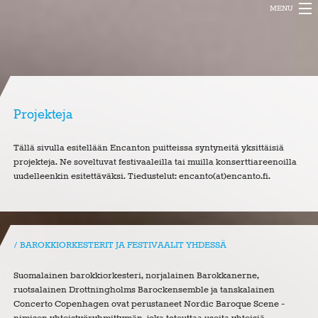
MENU
ENCANTO MUSIC
PROJEKTIT
BLOGI
Projekteja
INFO
Tällä sivulla esitellään Encanton puitteissa syntyneitä yksittäisiä
FESTIVAL
projekteja. Ne soveltuvat festivaaleilla tai muilla konserttiareenoilla
uudelleenkin esitettäväksi. Tiedustelut: encanto(at)encanto.fi.
BAROKKIORKESTERIT JA FESTIVAALIT YHDESSÄ
Suomalainen barokkiorkesteri, norjalainen Barokkanerne,
ruotsalainen Drottningholms Barockensemble ja tanskalainen
Concerto Copenhagen ovat perustaneet Nordic Baroque Scene -