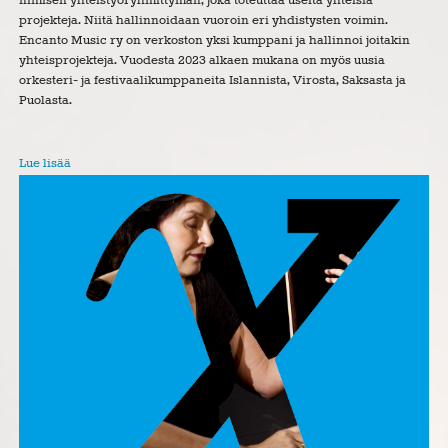
nimisen yhteistyöryhmittymän, joka toteuttaa useita yhteisiä
projekteja. Niitä hallinnoidaan vuoroin eri yhdistysten voimin.
Encanto Music ry on verkoston yksi kumppani ja hallinnoi joitakin
yhteisprojekteja. Vuodesta 2023 alkaen mukana on myös uusia
orkesteri- ja festivaalikumppaneita Islannista, Virosta, Saksasta ja
Puolasta.
Lue lisää