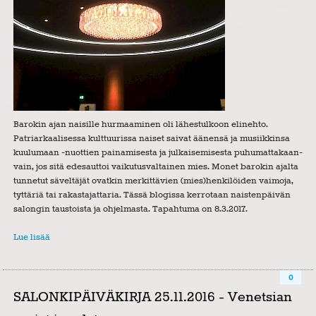
Barokin ajan naisille hurmaaminen oli lähestulkoon elinehto.
Patriarkaalisessa kulttuurissa naiset saivat äänensä ja musiikkinsa
kuulumaan -nuottien painamisesta ja julkaisemisesta puhumattakaan-
vain, jos sitä edesauttoi vaikutusvaltainen mies. Monet barokin ajalta
tunnetut säveltäjät ovatkin merkittävien (mies)henkilöiden vaimoja,
tyttäriä tai rakastajattaria. Tässä blogissa kerrotaan naistenpäivän
salongin taustoista ja ohjelmasta. Tapahtuma on 8.3.2017.
Lue lisää
0
SALONKIPÄIVÄKIRJA 25.11.2016 - Venetsian