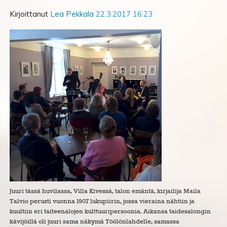
Kirjoittanut
Lea Pekkala
22.3.2017 16:23
Juuri tässä huvilassa, Villa Kivessä, talon emäntä, kirjailija Maila
Talvio perusti vuonna 1907 lukupiirin, jossa vieraina nähtiin ja
kuultiin eri taiteenalojen kulttuuripersoonia. Aikansa taidesalongin
kävijöillä oli juuri sama näkymä Töölönlahdelle, samassa