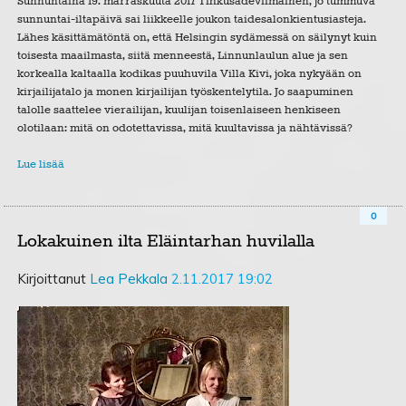
Sunnuntaina 19. marraskuuta 2017 Tihkusadeviimainen, jo tummuva
sunnuntai-iltapäivä sai liikkeelle joukon taidesalonkientusiasteja.
Lähes käsittämätöntä on, että Helsingin sydämessä on säilynyt kuin
toisesta maailmasta, siitä menneestä, Linnunlaulun alue ja sen
korkealla kaltaalla kodikas puuhuvila Villa Kivi, joka nykyään on
kirjailijatalo ja monen kirjailijan työskentelytila. Jo saapuminen
talolle saattelee vierailijan, kuulijan toisenlaiseen henkiseen
olotilaan: mitä on odotettavissa, mitä kuultavissa ja nähtävissä?
Lue lisää
0
Lokakuinen ilta Eläintarhan huvilalla
Kirjoittanut
Lea Pekkala
2.11.2017 19:02