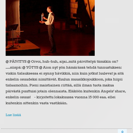
@ PÄIVITYS @ Oivoi, huh-huh, aijai..mitä päivittelyä tämäkin on?
.....siispä: @ YÖTYS @ Aion nyt yön hämärässä tehdä tunnustuksen:
viskin tislauksessa ei synny hävikkiä, niin kuin jotkut luulevat ja sitä
enkelin osuudeksi nimittävät. Kuulun muusikkojoukkoon, joka hiipii
tislaamoihin. Pieni maistiainen riittää, sillä ilman tuota makua
päivästä puuttuisi jotain olennaista. Eläköön kuitenkin Angels' share,
enkelin osuus! - kirjoitettu lokakuussa vuonna 15 000 eaa. ellei
kuitenkin sittenkin vasta vastikään.
Lue lisää
0