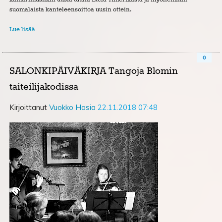
suomalaista kanteleensoittoa uusin ottein.
Lue lisää
0
SALONKIPÄIVÄKIRJA Tangoja Blomin
taiteilijakodissa
Kirjoittanut
Vuokko Hosia
22.11.2018 07:48