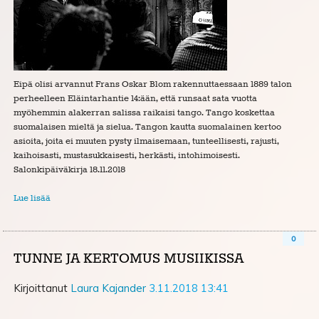
Eipä olisi arvannut Frans Oskar Blom rakennuttaessaan 1889 talon
perheelleen Eläintarhantie 14:ään, että runsaat sata vuotta
myöhemmin alakerran salissa raikaisi tango. Tango koskettaa
suomalaisen mieltä ja sielua. Tangon kautta suomalainen kertoo
asioita, joita ei muuten pysty ilmaisemaan, tunteellisesti, rajusti,
kaihoisasti, mustasukkaisesti, herkästi, intohimoisesti.
Salonkipäiväkirja 18.11.2018
Lue lisää
0
TUNNE JA KERTOMUS MUSIIKISSA
Kirjoittanut
Laura Kajander
3.11.2018 13:41