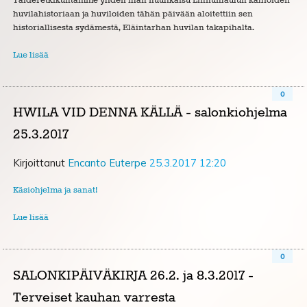
Taideretkikuntamme yhden illan nuuhkaisu Linnunlaulun kallioiden
huvilahistoriaan ja huviloiden tähän päivään aloitettiin sen
historiallisesta sydämestä, Eläintarhan huvilan takapihalta.
Lue lisää
0
HWILA VID DENNA KÄLLÄ - salonkiohjelma
25.3.2017
Kirjoittanut
Encanto Euterpe
25.3.2017 12:20
Käsiohjelma ja sanat!
Lue lisää
0
SALONKIPÄIVÄKIRJA 26.2. ja 8.3.2017 -
Terveiset kauhan varresta