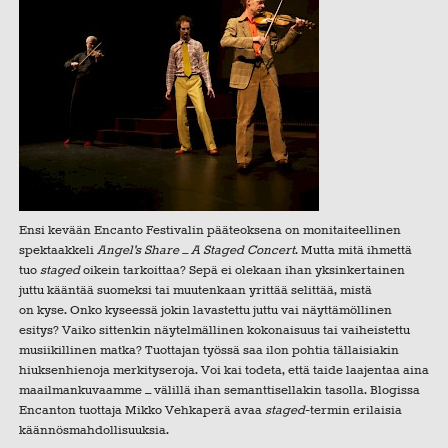
Ensi kevään Encanto Festivalin pääteoksena on monitaiteellinen
spektaakkeli
Angel's Share – A Staged Concert
. Mutta mitä ihmettä
tuo
staged
oikein tarkoittaa? Sepä ei olekaan ihan yksinkertainen
juttu kääntää suomeksi tai muutenkaan yrittää selittää, mistä
on kyse. Onko kyseessä jokin lavastettu juttu vai näyttämöllinen
esitys? Vaiko sittenkin näytelmällinen kokonaisuus tai vaiheistettu
musiikillinen matka? Tuottajan työssä saa ilon pohtia tällaisiakin
hiuksenhienoja merkityseroja. Voi kai todeta, että taide laajentaa aina
maailmankuvaamme – välillä ihan semanttisellakin tasolla. Blogissa
Encanton tuottaja Mikko Vehkaperä avaa
staged
-termin erilaisia
käännösmahdollisuuksia.