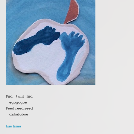
Fiid twiit liid
egogogoe
Feed reed seed
dabaloboe
Lue lisää