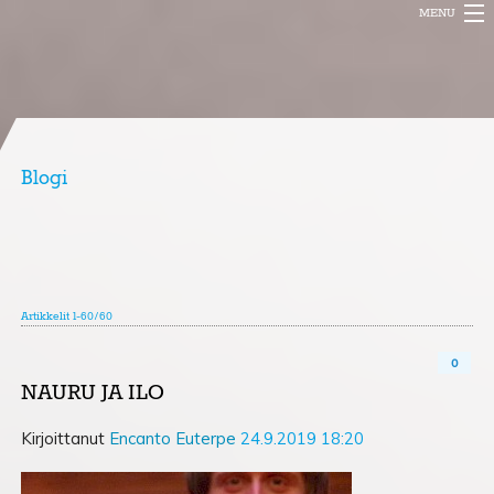
MENU
ENCANTO MUSIC
PROJEKTIT
BLOGI
Blogi
INFO
FESTIVAL
Artikkelit 1-60/60
0
NAURU JA ILO
Kirjoittanut
Encanto Euterpe
24.9.2019 18:20