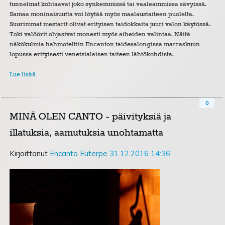
tunnelmat kohtaavat joko synkemmissä tai vaaleammissa sävyissä.
Samaa moninaisuutta voi löytää myös maalaustaiteen puolelta.
Suurimmat mestarit olivat erityisen taidokkaita juuri valon käytössä.
Toki valöörit ohjasivat monesti myös aiheiden valintaa. Näitä
näkökulmia hahmoteltiin Encanton taidesalongissa marraskuun
lopussa erityisesti venetsialaisen taiteen lähtökohdista.
Lue lisää
0
MINÄ OLEN CANTO - päivityksiä ja
illatuksia, aamutuksia unohtamatta
Kirjoittanut
Encanto Euterpe
31.12.2016 14:36