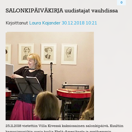
0
SALONKIPÄIVÄKIRJA uudistajat vauhdissa
Kirjoittanut
Laura Kajander
30.12.2018 10:21
25.11.2018 vietettiin Villa Kivessä kaksiosainen salonkipäivä. Kuultiin
kamarimusiikin uusia tuulia Etelä-Amerikasta ja myöhemmin