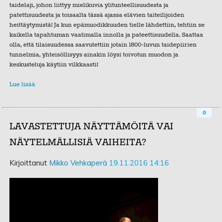
taidelaji, johon liittyy mielikuvia ylitunteellisuudesta ja
patettisuudesta ja toisaalta tässä ajassa elävien taiteilijoiden
heittäytymistä! Ja kun epämuodikkuuden tielle lähdettiin, tehtiin se
kaikella tapahtuman vaatimalla innolla ja pateettisuudella. Saattaa
olla, että tilaisuudessa saavutettiin jotain 1800-luvun taidepiirien
tunnelmia, yhteisöllisyys ainakin löysi toivotun muodon ja
keskusteluja käytiin vilkkaasti!
Lue lisää
0
LAVASTETTUJA NÄYTTÄMÖITÄ VAI
NÄYTELMÄLLISIÄ VAIHEITA?
Kirjoittanut
Mikko Vehkaperä
19.11.2016 14:16