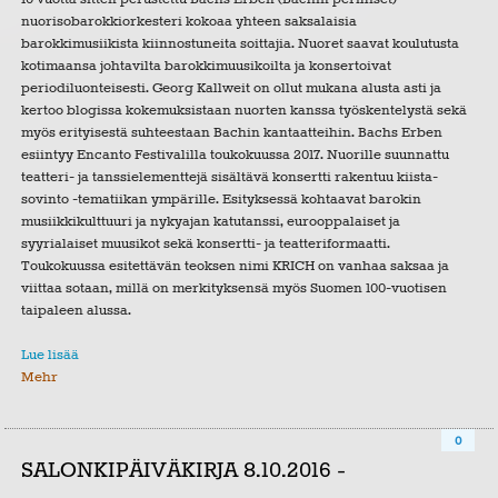
nuorisobarokkiorkesteri kokoaa yhteen saksalaisia
barokkimusiikista kiinnostuneita soittajia. Nuoret saavat koulutusta
kotimaansa johtavilta barokkimuusikoilta ja konsertoivat
periodiluonteisesti. Georg Kallweit on ollut mukana alusta asti ja
kertoo blogissa kokemuksistaan nuorten kanssa työskentelystä sekä
myös erityisestä suhteestaan Bachin kantaatteihin. Bachs Erben
esiintyy Encanto Festivalilla toukokuussa 2017. Nuorille suunnattu
teatteri- ja tanssielementtejä sisältävä konsertti rakentuu kiista-
sovinto -tematiikan ympärille. Esityksessä kohtaavat barokin
musiikkikulttuuri ja nykyajan katutanssi, eurooppalaiset ja
syyrialaiset muusikot sekä konsertti- ja teatteriformaatti.
Toukokuussa esitettävän teoksen nimi KRICH on vanhaa saksaa ja
viittaa sotaan, millä on merkityksensä myös Suomen 100-vuotisen
taipaleen alussa.
Lue lisää
Mehr
0
SALONKIPÄIVÄKIRJA 8.10.2016 -