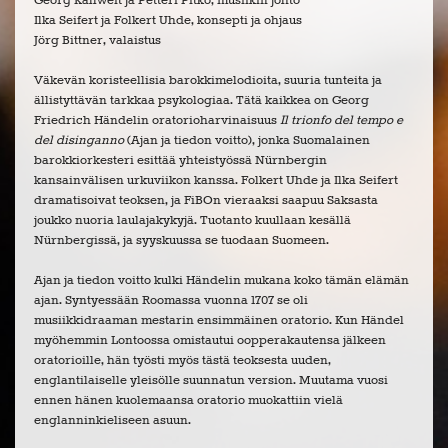
Georg Kallweit ja Petteri Pitko, musiikin johto
Ilka Seifert ja Folkert Uhde, konsepti ja ohjaus
Jörg Bittner, valaistus
Väkevän koristeellisia barokkimelodioita, suuria tunteita ja
ällistyttävän tarkkaa psykologiaa. Tätä kaikkea on Georg
Friedrich Händelin oratorioharvinaisuus
Il trionfo del tempo e
del disinganno
(Ajan ja tiedon voitto), jonka Suomalainen
barokkiorkesteri esittää yhteistyössä Nürnbergin
kansainvälisen urkuviikon kanssa. Folkert Uhde ja Ilka Seifert
dramatisoivat teoksen, ja FiBOn vieraaksi saapuu Saksasta
joukko nuoria laulajakykyjä. Tuotanto kuullaan kesällä
Nürnbergissä, ja syyskuussa se tuodaan Suomeen.
Ajan ja tiedon voitto kulki Händelin mukana koko tämän elämän
ajan. Syntyessään Roomassa vuonna 1707 se oli
musiikkidraaman mestarin ensimmäinen oratorio. Kun Händel
myöhemmin Lontoossa omistautui oopperakautensa jälkeen
oratorioille, hän työsti myös tästä teoksesta uuden,
englantilaiselle yleisölle suunnatun version. Muutama vuosi
ennen hänen kuolemaansa oratorio muokattiin vielä
englanninkieliseen asuun.