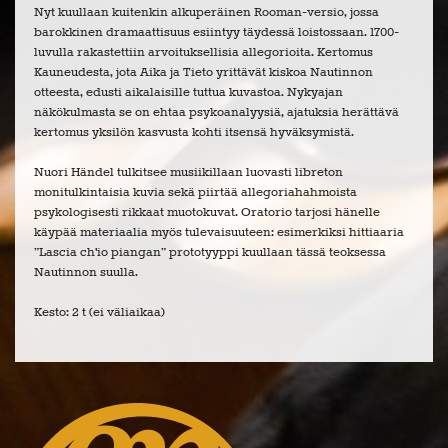
Nyt kuullaan kuitenkin alkuperäinen Rooman-versio, jossa
barokkinen dramaattisuus esiintyy täydessä loistossaan. 1700-
luvulla rakastettiin arvoituksellisia allegorioita. Kertomus
Kauneudesta, jota Aika ja Tieto yrittävät kiskoa Nautinnon
otteesta, edusti aikalaisille tuttua kuvastoa. Nykyajan
näkökulmasta se on ehtaa psykoanalyysiä, ajatuksia herättävä
kertomus yksilön kasvusta kohti itsensä hyväksymistä.
Nuori Händel tulkitsee musiikillaan luovasti libreton
monitulkintaisia kuvia sekä piirtää allegoriahahmoista
psykologisesti rikkaat muotokuvat. Oratorio tarjosi hänelle
käypää materiaalia myös tulevaisuuteen: esimerkiksi hittiaaria
”Lascia ch'io piangan” prototyyppi kuullaan tässä teoksessa
Nautinnon suulla.
Kesto: 2 t (ei väliaikaa)