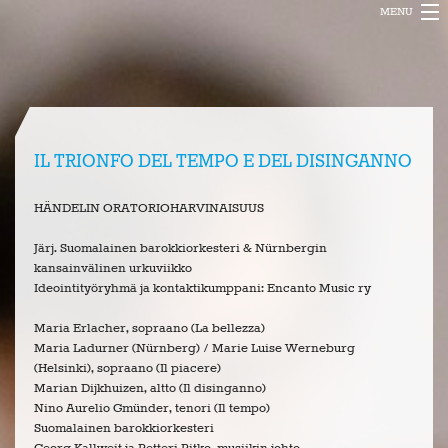
MENU
ENCANTO MUSIC
PROJEKTIT
BLOGI
IL TRIONFO DEL TEMPO E DEL DISINGANNO
INFO
HÄNDELIN ORATORIOHARVINAISUUS
FESTIVAL
Järj. Suomalainen barokkiorkesteri & Nürnbergin
kansainvälinen urkuviikko
Ideointityöryhmä ja kontaktikumppani: Encanto Music ry
Maria Erlacher, sopraano (La bellezza)
Maria Ladurner (Nürnberg) / Marie Luise Werneburg
(Helsinki), sopraano (Il piacere)
Marian Dijkhuizen, altto (Il disinganno)
Nino Aurelio Gmünder, tenori (Il tempo)
Suomalainen barokkiorkesteri